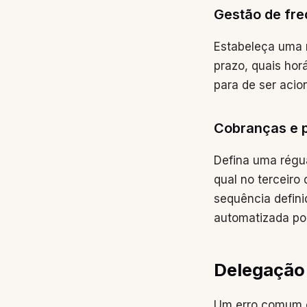
Gestão de fre
Estabeleça uma r
prazo, quais hor
para de ser acio
Cobranças e 
Defina uma régu
qual no terceiro
sequência defini
automatizada po
Delegação
Um erro comum é