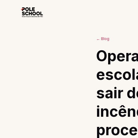
← Blog
Opera
escol
sair 
incên
proc