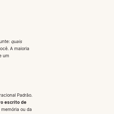
gunte:
quais
ocê. A maioria
ie um
racional Padrão.
ro escrito de
ua memória ou da