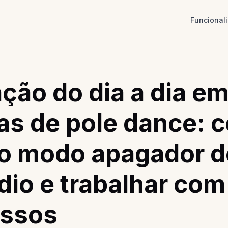
Funcional
ção do dia a dia e
as de pole dance: 
do modo apagador d
dio e trabalhar com
essos