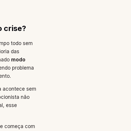
 crise?
empo todo sem
ioria das
amado
modo
endo problema
ento.
ada acontece sem
pcionista não
l, esse
 Ele começa com