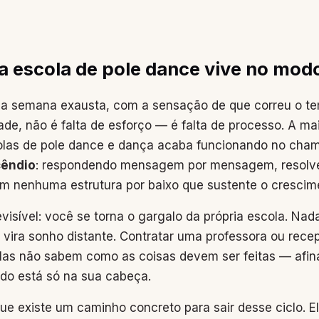
a escola de pole dance vive no modo
 a semana exausta, com a sensação de que correu o t
de, não é falta de esforço — é falta de processo. A ma
olas de pole dance e dança acaba funcionando no ch
cêndio
: respondendo mensagem por mensagem, resolv
em nenhuma estrutura por baixo que sustente o crescim
evisível: você se torna o gargalo da própria escola. N
as vira sonho distante. Contratar uma professora ou rece
las não sabem como as coisas devem ser feitas — afina
do está só na sua cabeça.
que existe um caminho concreto para sair desse ciclo.