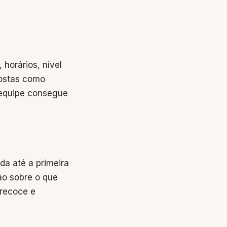
 horários, nível
postas como
 equipe consegue
a até a primeira
ão sobre o que
precoce e