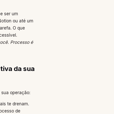
de ser um
otion ou até um
arefa. O que
cessível.
ocê. Processo é
tiva da sua
a sua operação:
ais te drenam.
rocesso de