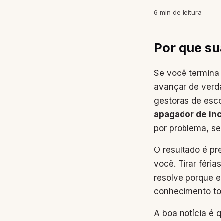
6
min de leitura
Por que su
Se você termina
avançar de verda
gestoras de esc
apagador de in
por problema, s
O resultado é pr
você. Tirar féri
resolve porque e
conhecimento to
A boa notícia é 