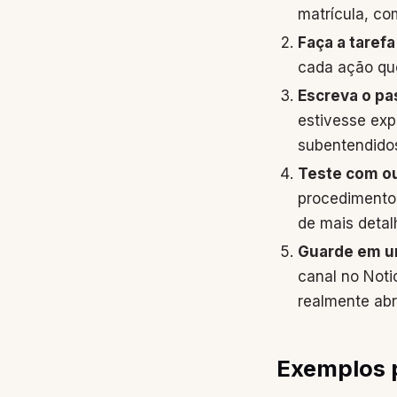
matrícula, c
Faça a taref
cada ação qu
Escreva o pa
estivesse exp
subentendido
Teste com ou
procedimento 
de mais detal
Guarde em um
canal no Noti
realmente abri
Exemplos p