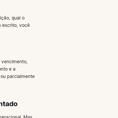
ição, qual o
 escrito, você
 vencimento,
onto e a
 ou parcialmente
ntado
peracional. Mas