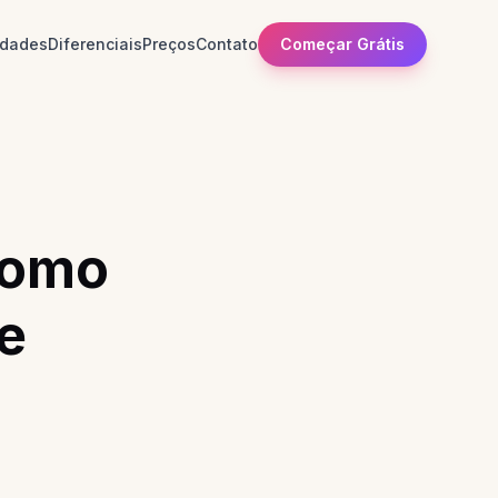
idades
Diferenciais
Preços
Contato
Começar Grátis
m
como
e