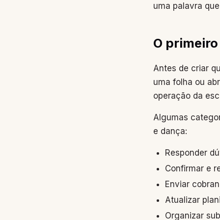
uma palavra que 
O primeir
Antes de criar q
uma folha ou ab
operação da esco
Algumas categor
e dança:
Responder dúv
Confirmar e r
Enviar cobran
Atualizar pla
Organizar sub